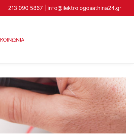
213 090 5867
|
info@ilektrologosathina24.gr
ΙΚΟΙΝΩΝΙΑ