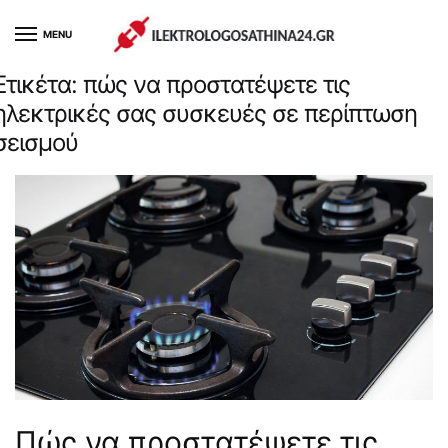
Skip
Skip
to
to
MENU
navigation
content
Ετικέτα:
πώς να προστατέψετε τις
ηλεκτρικές σας συσκευές σε περίπτωση
σεισμού
Πώς να προστατέψετε τις